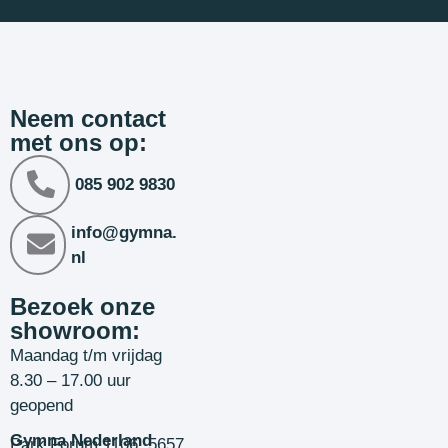
Neem contact
met ons op:
085 902 9830
info@gymna.
nl
Bezoek onze
showroom:
Maandag t/m vrijdag
8.30 – 17.00 uur
geopend
Gymna Nederland
Park Forum 1106, 5657