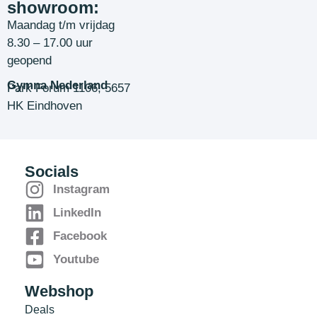
showroom:
Maandag t/m vrijdag
8.30 – 17.00 uur
geopend
Gymna Nederland
Park Forum 1106, 5657
HK Eindhoven
Socials
Instagram
LinkedIn
Facebook
Youtube
Webshop
Deals