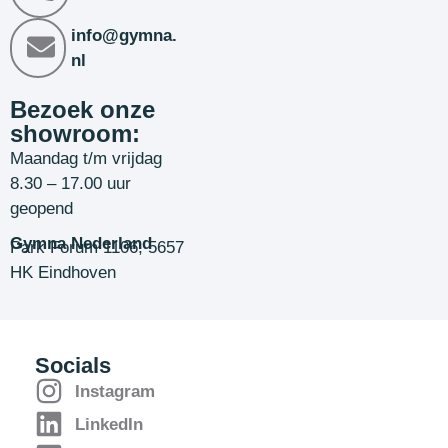
info@gymna.
nl
Bezoek onze
showroom:
Maandag t/m vrijdag
8.30 – 17.00 uur
geopend
Gymna Nederland
Park Forum 1106, 5657
HK Eindhoven
Socials
Instagram
LinkedIn