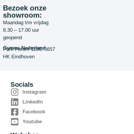
Bezoek onze
showroom:
Maandag t/m vrijdag
8.30 – 17.00 uur
geopend
Gymna Nederland
Park Forum 1106, 5657
HK Eindhoven
Socials
Instagram
LinkedIn
Facebook
Youtube