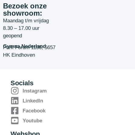
Bezoek onze
showroom:
Maandag t/m vrijdag
8.30 – 17.00 uur
geopend
Gymna Nederland
Park Forum 1106, 5657
HK Eindhoven
Socials
Instagram
LinkedIn
Facebook
Youtube
Webshop