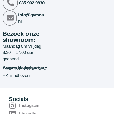
085 902 9830
info@gymna.
nl
Bezoek onze
showroom:
Maandag t/m vrijdag
8.30 – 17.00 uur
geopend
Gymna Nederland
Park Forum 1106, 5657
HK Eindhoven
Socials
Instagram
LinkedIn