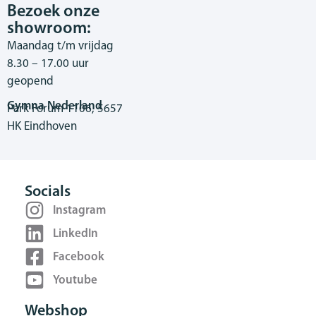
Bezoek onze
showroom:
Maandag t/m vrijdag
8.30 – 17.00 uur
geopend
Gymna Nederland
Park Forum 1106, 5657
HK Eindhoven
Socials
Instagram
LinkedIn
Facebook
Youtube
Webshop