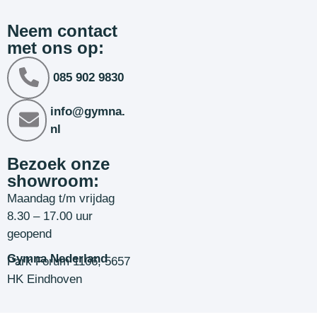
Neem contact
met ons op:
085 902 9830
info@gymna.
nl
Bezoek onze
showroom:
Maandag t/m vrijdag
8.30 – 17.00 uur
geopend
Gymna Nederland
Park Forum 1106, 5657
HK Eindhoven