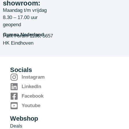
showroom:
Maandag t/m vrijdag
8.30 – 17.00 uur
geopend
Gymna Nederland
Park Forum 1106, 5657
HK Eindhoven
Socials
Instagram
LinkedIn
Facebook
Youtube
Webshop
Deals