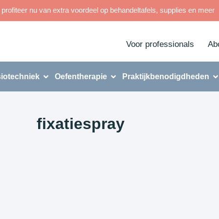
rofiteer nu van extra voordeel op behandeltafels, supplies en meer
Voor professionals
Ab
iotechniek
Oefentherapie
Praktijkbenodigdheden
fixatiespray