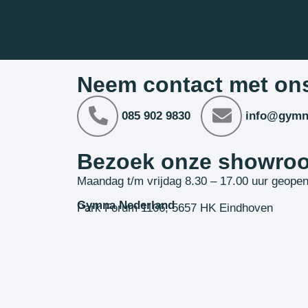
Neem contact met on
085 902 9830
info@gymn
Bezoek onze showro
Maandag t/m vrijdag 8.30 – 17.00 uur geope
Gymna Nederland
Park Forum 1106, 5657 HK Eindhoven