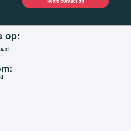
Neem contact op
s op:
a.nl
om:
nd