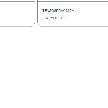
TENSOSPRAY 300ML
€
26,13
€
18,95