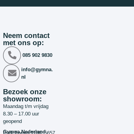
Neem contact
met ons op:
085 902 9830
info@gymna.
nl
Bezoek onze
showroom:
Maandag t/m vrijdag
8.30 – 17.00 uur
geopend
Gymna Nederland
Park Forum 1106, 5657