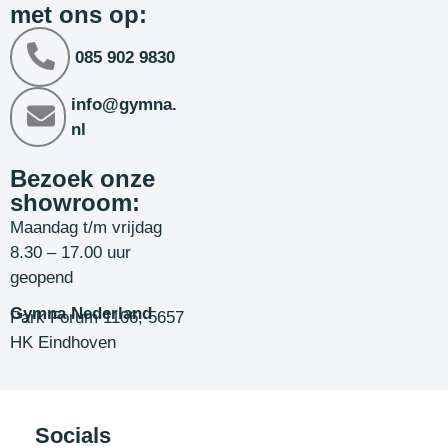
met ons op:
085 902 9830
info@gymna.
nl
Bezoek onze
showroom:
Maandag t/m vrijdag
8.30 – 17.00 uur
geopend
Gymna Nederland
Park Forum 1106, 5657
HK Eindhoven
Socials