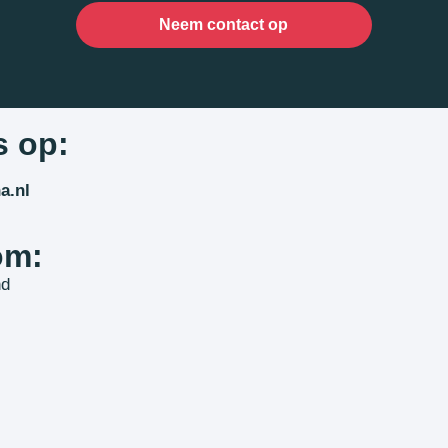
Neem contact op
s op:
a.nl
om:
nd