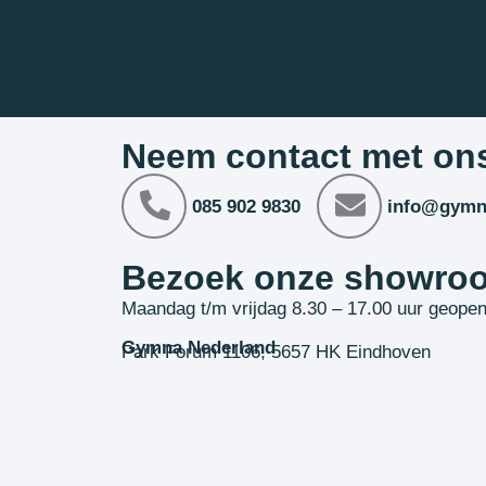
Neem contact met on
085 902 9830
info@gymn
Bezoek onze showro
Maandag t/m vrijdag 8.30 – 17.00 uur geope
Gymna Nederland
Park Forum 1106, 5657 HK Eindhoven