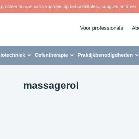
rofiteer nu van extra voordeel op behandeltafels, supplies en meer
Voor professionals
Ab
iotechniek
Oefentherapie
Praktijkbenodigdheden
massagerol