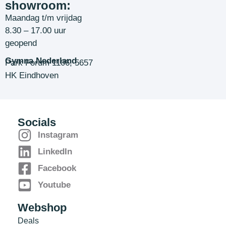
showroom:
Maandag t/m vrijdag
8.30 – 17.00 uur
geopend
Gymna Nederland
Park Forum 1106, 5657
HK Eindhoven
Socials
Instagram
LinkedIn
Facebook
Youtube
Webshop
Deals