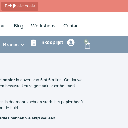
Bekijk alle deals
out
Blog
Workshops
Contact
0
Inkooplijst
Braces
elpapier
in dozen van 5 of 6 rollen. Omdat we
een bewuste keuze gemaakt voor het merk
n is daardoor zacht en sterk. het papier heeft
an de huid.
eedtes hebben we altijd wel een