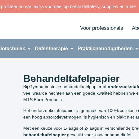
rofiteer nu van extra voordeel op behandeltafels, supplies en meer
Voor professionals
Ab
iotechniek
Oefentherapie
Praktijkbenodigdheden
Behandeltafelpapier
Bij Gymna bestel je behandeltafelpapier of
onderzoekstaf
veel waarde hechten aan een goede kwaliteit hebben we 
MTS Euro Products.
Het onderzoekstafelpapier is gemaakt van 100% cellulose e
een hoog absorptievermogen, is hygiënisch en plakt niet a
Met een keuze voor 1-laags of 2-laags in verschillende br
behandeltafelpapier
geschikt voor jouw behandeltafel.