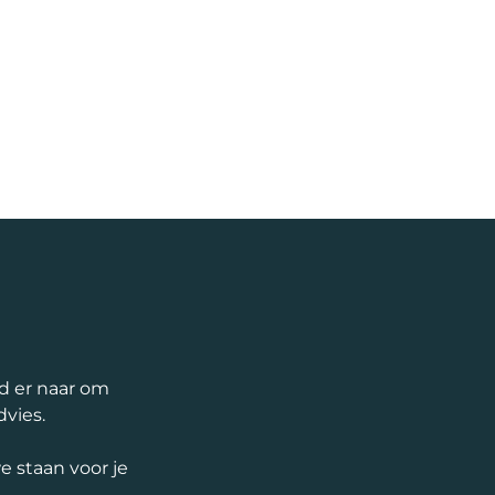
nd er naar om
dvies.
 staan voor je