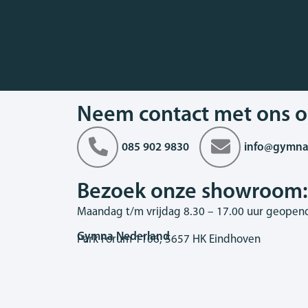
Neem contact met ons o
085 902 9830
info@gymna
Bezoek onze showroom:
Maandag t/m vrijdag 8.30 – 17.00 uur geopen
Gymna Nederland
Park Forum 1106, 5657 HK Eindhoven