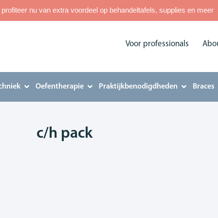
rofiteer nu van extra voordeel op behandeltafels, supplies en meer
Voor professionals
Abo
chniek
Oefentherapie
Praktijkbenodigdheden
Braces
c/h pack