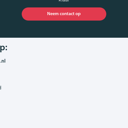
Neem contact op
p:
.nl
d