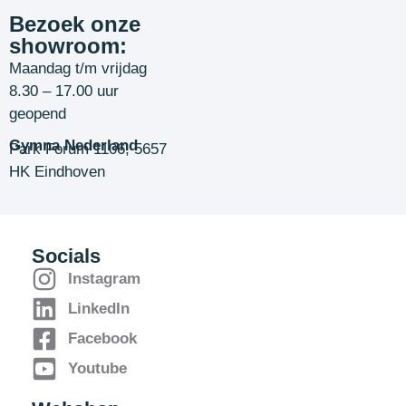
Bezoek onze
showroom:
Maandag t/m vrijdag
8.30 – 17.00 uur
geopend
Gymna Nederland
Park Forum 1106, 5657
HK Eindhoven
Socials
Instagram
LinkedIn
Facebook
Youtube