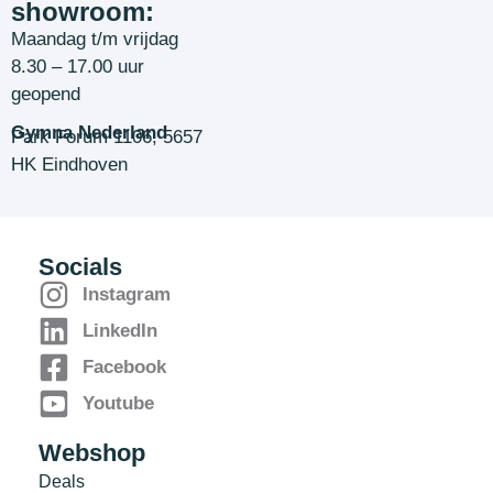
showroom:
Maandag t/m vrijdag
8.30 – 17.00 uur
geopend
Gymna Nederland
Park Forum 1106, 5657
HK Eindhoven
Socials
Instagram
LinkedIn
Facebook
Youtube
Webshop
Deals