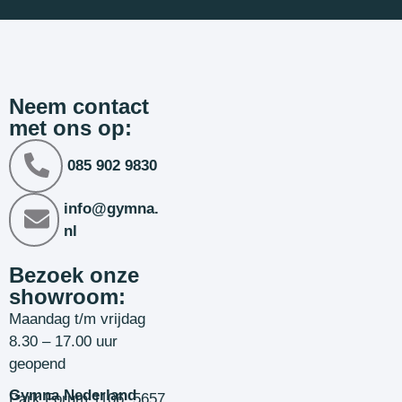
Neem contact
met ons op:
085 902 9830
info@gymna.
nl
Bezoek onze
showroom:
Maandag t/m vrijdag
8.30 – 17.00 uur
geopend
Gymna Nederland
Park Forum 1106, 5657