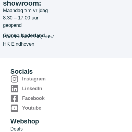
showroom:
Maandag t/m vrijdag
8.30 – 17.00 uur
geopend
Gymna Nederland
Park Forum 1106, 5657
HK Eindhoven
Socials
Instagram
LinkedIn
Facebook
Youtube
Webshop
Deals