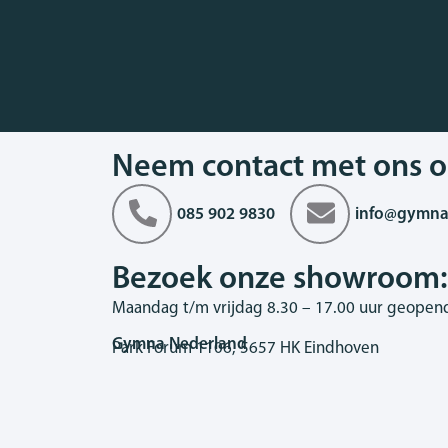
Neem contact met ons o
085 902 9830
info@gymna
Bezoek onze showroom:
Maandag t/m vrijdag 8.30 – 17.00 uur geopen
Gymna Nederland
Park Forum 1106, 5657 HK Eindhoven