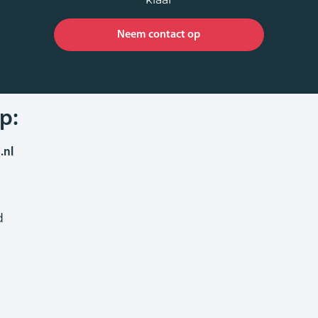
Neem contact op
p:
.nl
d