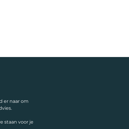
nd er naar om
dvies.
 staan voor je