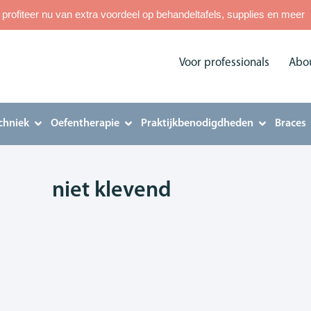
rofiteer nu van extra voordeel op behandeltafels, supplies en meer
Voor professionals
Abo
chniek
Oefentherapie
Praktijkbenodigdheden
Braces
niet klevend