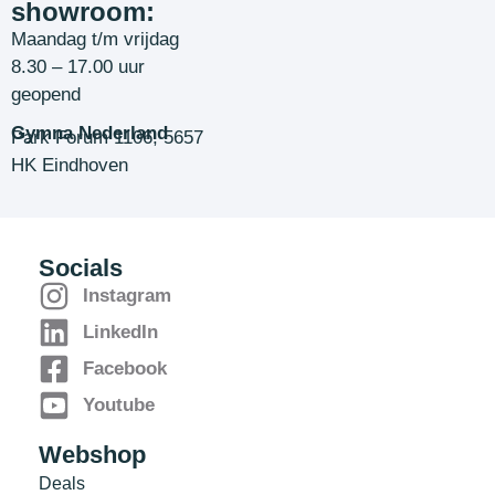
showroom:
Maandag t/m vrijdag
8.30 – 17.00 uur
geopend
Gymna Nederland
Park Forum 1106, 5657
HK Eindhoven
Socials
Instagram
LinkedIn
Facebook
Youtube
Webshop
Deals