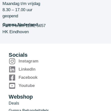
Maandag t/m vrijdag
8.30 – 17.00 uur
geopend
Gymna Nederland
Park Forum 1106, 5657
HK Eindhoven
Socials
Instagram
LinkedIn
Facebook
Youtube
Webshop
Deals
Gymna Behandeltafels