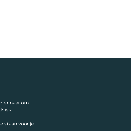
nd er naar om
dvies.
 staan voor je