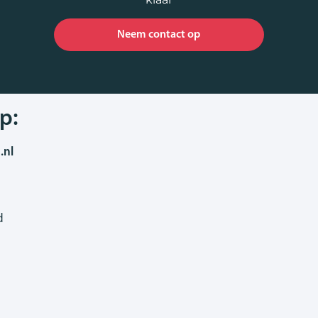
Neem contact op
p:
.nl
d