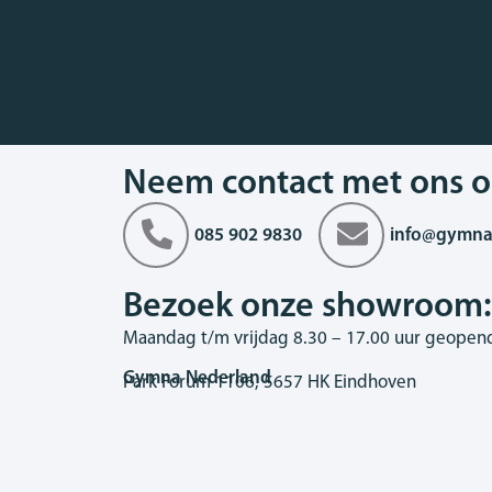
Neem contact met ons o
085 902 9830
info@gymna
Bezoek onze showroom:
Maandag t/m vrijdag 8.30 – 17.00 uur geopen
Gymna Nederland
Park Forum 1106, 5657 HK Eindhoven