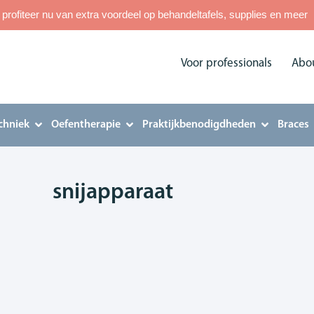
rofiteer nu van extra voordeel op behandeltafels, supplies en meer
Voor professionals
Abo
chniek
Oefentherapie
Praktijkbenodigdheden
Braces
snijapparaat