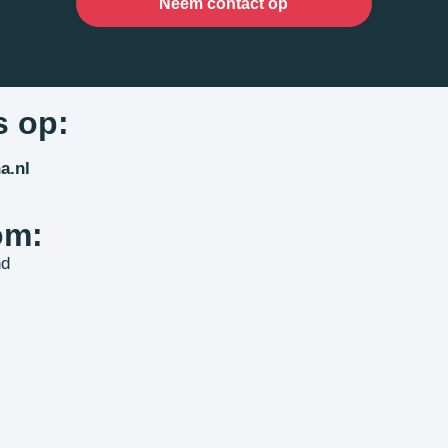
Neem contact op
s op:
a.nl
om:
nd