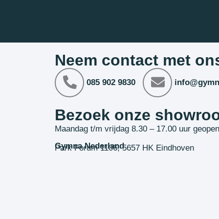
Neem contact met on
085 902 9830
info@gymn
Bezoek onze showro
Maandag t/m vrijdag 8.30 – 17.00 uur geope
Gymna Nederland
Park Forum 1106, 5657 HK Eindhoven