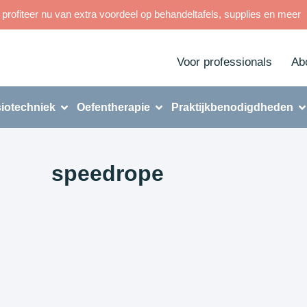
rofiteer nu van extra voordeel op behandeltafels, supplies en meer
Voor professionals
Ab
iotechniek
Oefentherapie
Praktijkbenodigdheden
speedrope