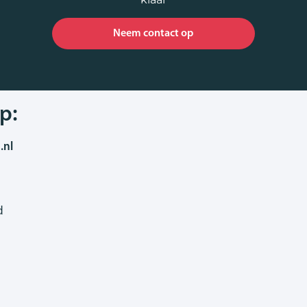
Neem contact op
p:
.nl
d