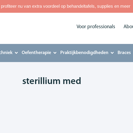
rofiteer nu van extra voordeel op behandeltafels, supplies en meer
Voor professionals
Abo
chniek
Oefentherapie
Praktijkbenodigdheden
Braces
sterillium med