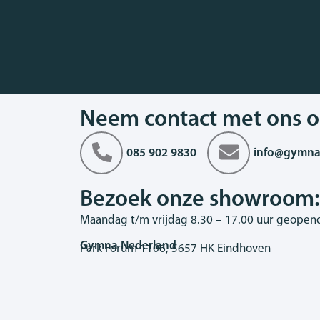
Neem contact met ons o
085 902 9830
info@gymna
Bezoek onze showroom:
Maandag t/m vrijdag 8.30 – 17.00 uur geopen
Gymna Nederland
Park Forum 1106, 5657 HK Eindhoven