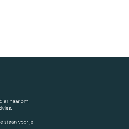
nd er naar om
dvies.
 staan voor je