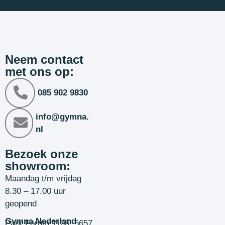
Neem contact
met ons op:
085 902 9830
info@gymna.
nl
Bezoek onze
showroom:
Maandag t/m vrijdag
8.30 – 17.00 uur
geopend
Gymna Nederland
Park Forum 1106, 5657