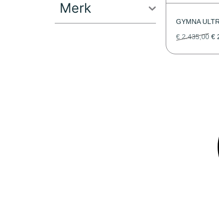
Merk
GYMNA ULT
€
2.435,00
€
2