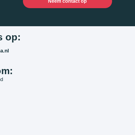
Neem contact op
s op:
a.nl
om:
nd