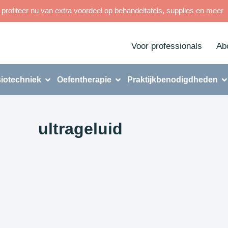
rofiteer nu van extra voordeel op behandeltafels, supplies en meer
Voor professionals
Ab
iotechniek
Oefentherapie
Praktijkbenodigdheden
ultrageluid