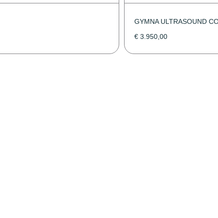
GYMNA ULTRASOUND CO
€
3.950,00