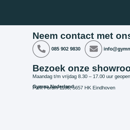
Neem contact met on
085 902 9830
info@gymn
Bezoek onze showro
Maandag t/m vrijdag 8.30 – 17.00 uur geope
Gymna Nederland
Park Forum 1106, 5657 HK Eindhoven