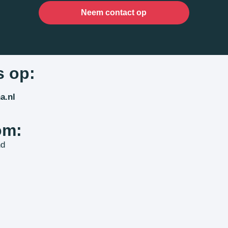
Neem contact op
s op:
a.nl
om:
nd