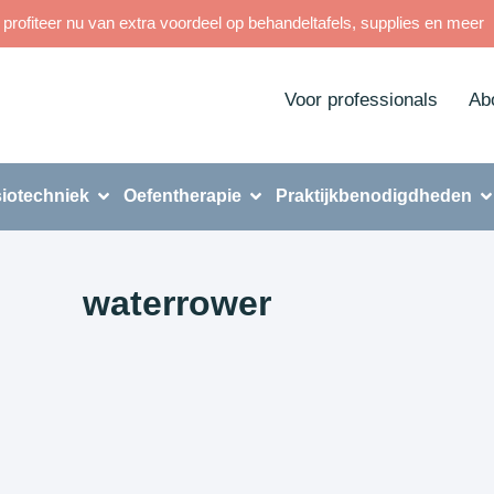
rofiteer nu van extra voordeel op behandeltafels, supplies en meer
Voor professionals
Ab
iotechniek
Oefentherapie
Praktijkbenodigdheden
waterrower