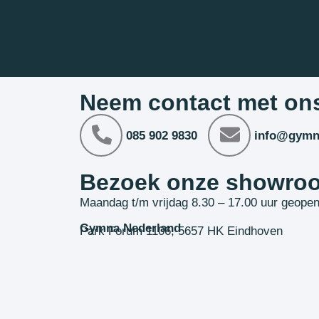
Neem contact met on
085 902 9830
info@gymn
Bezoek onze showro
Maandag t/m vrijdag 8.30 – 17.00 uur geope
Gymna Nederland
Park Forum 1106, 5657 HK Eindhoven