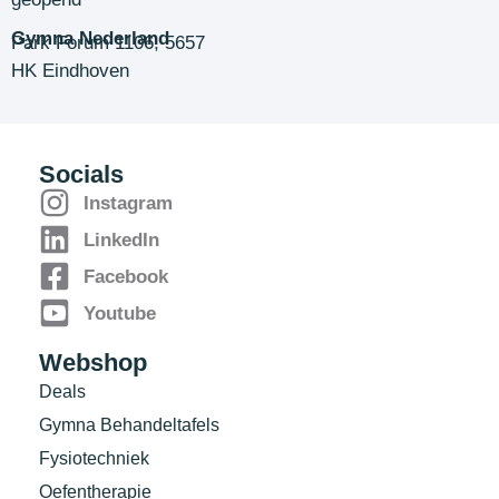
Gymna Nederland
Park Forum 1106, 5657
HK Eindhoven
Socials
Instagram
LinkedIn
Facebook
Youtube
Webshop
Deals
Gymna Behandeltafels
Fysiotechniek
Oefentherapie