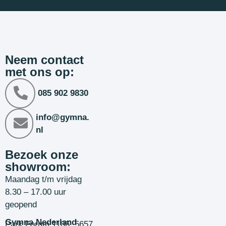
Neem contact
met ons op:
085 902 9830
info@gymna.
nl
Bezoek onze
showroom:
Maandag t/m vrijdag
8.30 – 17.00 uur
geopend
Gymna Nederland
Park Forum 1106, 5657