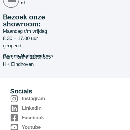
nl
Bezoek onze
showroom:
Maandag t/m vrijdag
8.30 – 17.00 uur
geopend
Gymna Nederland
Park Forum 1106, 5657
HK Eindhoven
Socials
Instagram
LinkedIn
Facebook
Youtube