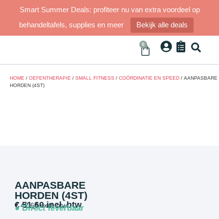
Smart Summer Deals: profiteer nu van extra voordeel op
behandeltafels, supplies en meer
Bekijk alle deals
0
HOME
/
OEFENTHERAPIE
/
SMALL FITNESS
/
COÖRDINATIE EN SPEED
/ AANPASBARE
HORDEN (4ST)
AANPASBARE
HORDEN (4ST)
€
51,60
incl. btw
€
42,64
excl. btw
● Direct leverbaar