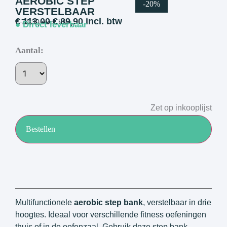
AEROBIC STEP
-20%
VERSTELBAAR
€
113,00
€
89,90
incl. btw
€
74,30
excl. btw
● Direct leverbaar
Aantal:
Zet op inkooplijst
Bestellen
Multifunctionele
aerobic step bank
, verstelbaar in drie
hoogtes. Ideaal voor verschillende fitness oefeningen
thuis of in de oefenzaal. Gebruik deze step bank