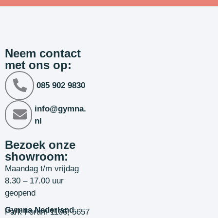
Neem contact
met ons op:
085 902 9830
info@gymna.
nl
Bezoek onze
showroom:
Maandag t/m vrijdag
8.30 – 17.00 uur
geopend
Gymna Nederland
Park Forum 1106, 5657