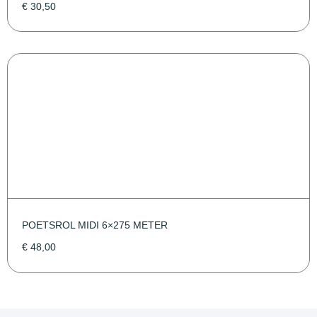
€
30,50
POETSROL MIDI 6×275 METER
€
48,00