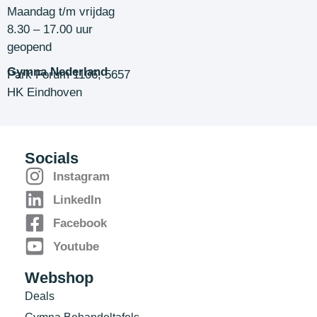
Maandag t/m vrijdag
8.30 – 17.00 uur
geopend
Gymna Nederland
Park Forum 1106, 5657
HK Eindhoven
Socials
Instagram
LinkedIn
Facebook
Youtube
Webshop
Deals