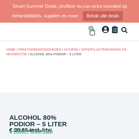
Smart Summer Deals: profiteer nu van extra voordeel op
behandeltafels, supplies en meer
Bekijk alle deals
0
HOME
/
PRAKTIJKBENODIGDHEDEN
/
HYGIËNE
/
OPPERVLAKTEREINIGING EN -
DESINFECTIE
/ ALCOHOL 80% PODIOR – 5 LITER
ALCOHOL 80%
PODIOR – 5 LITER
€
29,65
incl. btw
€
24,50
excl. btw
● Direct leverbaar