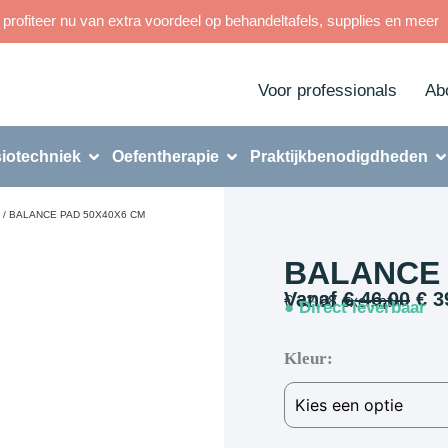
rofiteer nu van extra voordeel op behandeltafels, supplies en meer
Voor professionals
Ab
iotechniek
Oefentherapie
Praktijkbenodigdheden
/ BALANCE PAD 50X40X6 CM
BALANCE 
Vanaf
€
46,00
€
3
€
32,98
excl. btw
● Direct leverbaar
Kleur