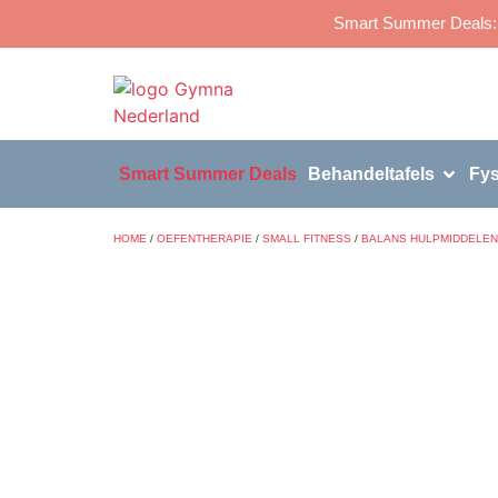
Smart Summer Deals: p
Smart Summer Deals
Behandeltafels
Fys
HOME
/
OEFENTHERAPIE
/
SMALL FITNESS
/
BALANS HULPMIDDELEN