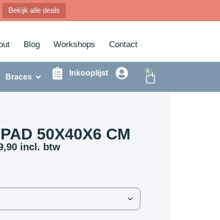
Bekijk alle deals
out
Blog
Workshops
Contact
0
Inkooplijst
Braces
PAD 50X40X6 CM
9,90
incl. btw