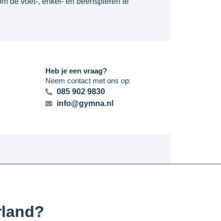
om de voet-, enkel- en beenspieren te
Heb je een vraag?
Neem contact met ons op:
085 902 9830
info@gymna.nl
rland?