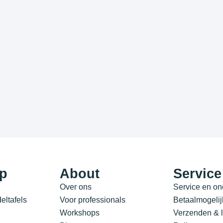
p
About
Service
Over ons
Service en o
ltafels
Voor professionals
Betaalmogeli
Workshops
Verzenden & l