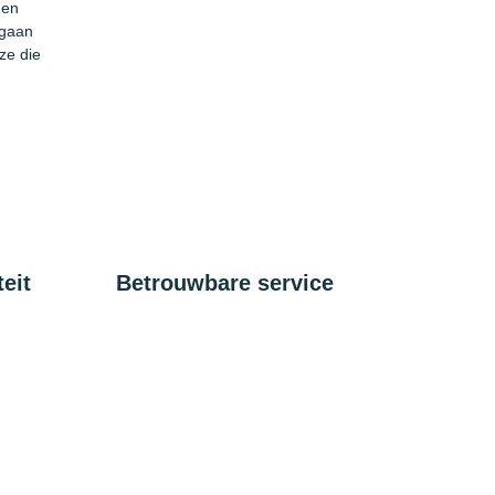
 en
 gaan
ze die
eit
Betrouwbare service