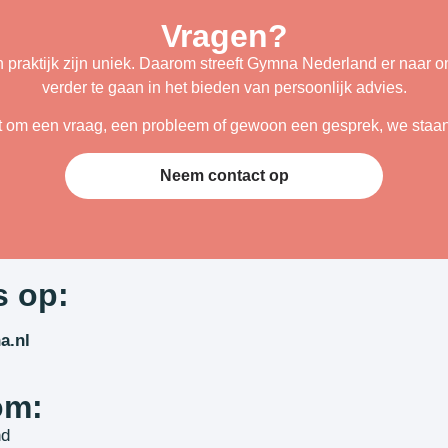
Vragen?
n praktijk zijn uniek. Daarom streeft Gymna Nederland er naar om
verder te gaan in het bieden van persoonlijk advies.
t om een vraag, een probleem of gewoon een gesprek, we staan 
Neem contact op
s op:
a.nl
om:
nd