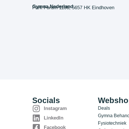
Gymna Nederland
Park Forum 1106, 5657 HK Eindhoven
Socials
Websho
Deals
Instagram
Gymna Behande
LinkedIn
Fysiotechniek
Facebook