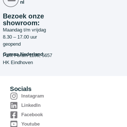
nl
Bezoek onze
showroom:
Maandag t/m vrijdag
8.30 – 17.00 uur
geopend
Gymna Nederland
Park Forum 1106, 5657
HK Eindhoven
Socials
Instagram
LinkedIn
Facebook
Youtube