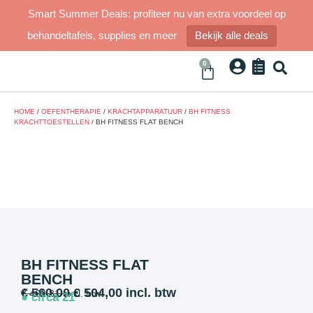
Smart Summer Deals: profiteer nu van extra voordeel op
behandeltafels, supplies en meer
Bekijk alle deals
0
HOME
/
OEFENTHERAPIE
/
KRACHTAPPARATUUR
/
BH FITNESS
KRACHTTOESTELLEN
/ BH FITNESS FLAT BENCH
BH FITNESS FLAT
BENCH
€
560,00
€
504,00
incl. btw
€
462,81
excl. btw
● circa 21