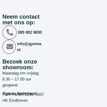
Neem contact
met ons op:
085 902 9830
info@gymna.
nl
Bezoek onze
showroom:
Maandag t/m vrijdag
8.30 – 17.00 uur
geopend
Gymna Nederland
Park Forum 1106, 5657
HK Eindhoven