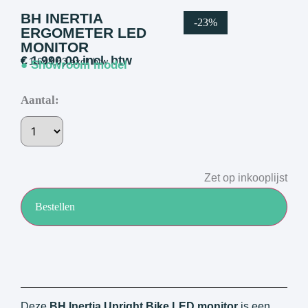
BH INERTIA
-23%
ERGOMETER LED
MONITOR
€
1.990,00
incl. btw
€
1.644,63
excl. btw
● Showroom model
Aantal:
Zet op inkooplijst
Bestellen
Deze
BH Inertia Upright Bike LED monitor
is een