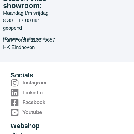
showroom:
Maandag t/m vrijdag
8.30 – 17.00 uur
geopend
Gymna Nederland
Park Forum 1106, 5657
HK Eindhoven
Socials
Instagram
LinkedIn
Facebook
Youtube
Webshop
Deals