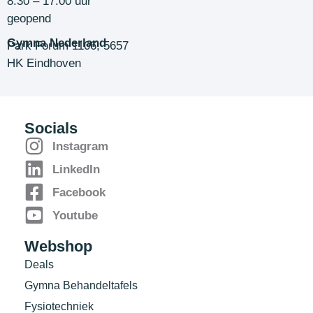
8.30 – 17.00 uur
geopend
Gymna Nederland
Park Forum 1106, 5657
HK Eindhoven
Socials
Instagram
LinkedIn
Facebook
Youtube
Webshop
Deals
Gymna Behandeltafels
Fysiotechniek