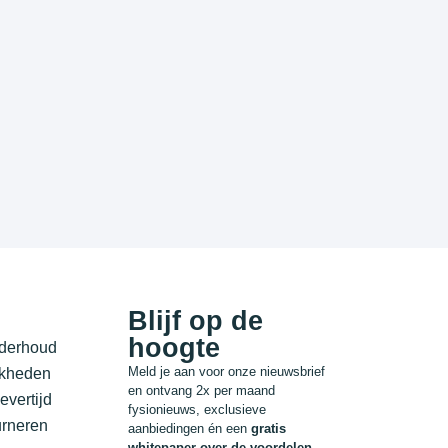
Blijf op de
hoogte
nderhoud
Meld je aan voor onze nieuwsbrief
jkheden
en ontvang 2x per maand
evertijd
fysionieuws, exclusieve
urneren
aanbiedingen én een
gratis
whitepaper over de voordelen