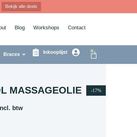
Bekijk alle deals
out
Blog
Workshops
Contact
0
Inkooplijst
Braces
L MASSAGEOLIE
-17%
ncl. btw