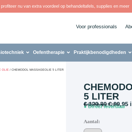
rofiteer nu van extra voordeel op behandeltafels, supplies en meer
Voor professionals
Ab
iotechniek
Oefentherapie
Praktijkbenodigdheden
 OLIE
/ CHEMODOL MASSAGEOLIE 5 LITER
CHEMODO
5 LITER
€
120,80
€
99,95
i
€
82,60
excl. btw
● Direct leverbaar
Aantal: