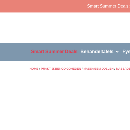
Smart Summer Deals: p
Smart Summer Deals
Behandeltafels
Fys
HOME
/
PRAKTIJKBENODIGDHEDEN
/
MASSAGEMIDDELEN
/
MASSAGE