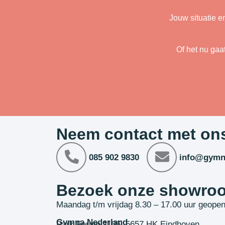
Jouw situatie e
Of het nu gaa
Neem contact met on
085 902 9830
info@gymn
Bezoek onze showro
Maandag t/m vrijdag 8.30 – 17.00 uur geope
Gymna Nederland
Park Forum 1106, 5657 HK Eindhoven