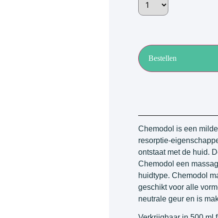
Bestellen
Chemodol is een milde
resorptie-eigenschapp
ontstaat met de huid. D
Chemodol een massage-o
huidtype. Chemodol maa
geschikt voor alle vo
neutrale geur en is mak
Verkrijgbaar in 500 ml f