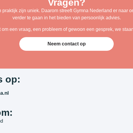
Vragen?
n praktijk zijn uniek. Daarom streeft Gymna Nederland er naar om
verder te gaan in het bieden van persoonlijk advies.
t om een vraag, een probleem of gewoon een gesprek, we staan 
Neem contact op
s op:
a.nl
om:
nd