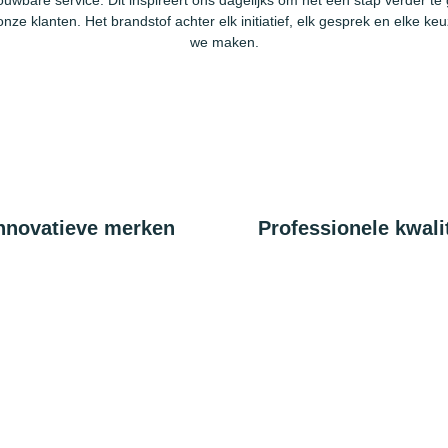
ouwbare service. Dit inspireert ons dagelijks om net een stap verder te
onze klanten. Het brandstof achter elk initiatief, elk gesprek en elke keu
we maken.
nnovatieve merken
Professionele kwalit