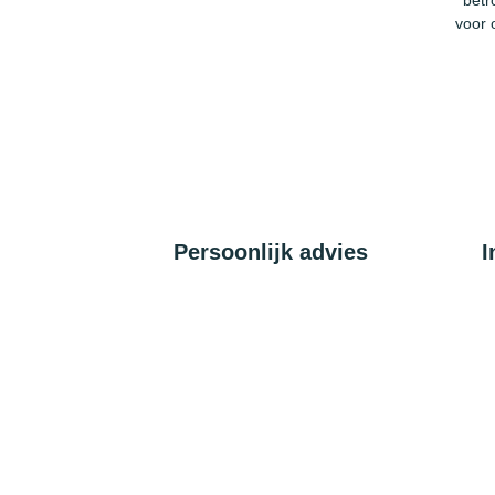
betr
voor 
Persoonlijk advies
I