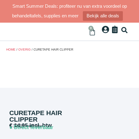
Smart Summer Deals: profiteer nu van extra voordeel op
behandeltafels, supplies en meer
Bekijk alle deals
0
HOME
/
OVERIG
/ CURETAPE HAIR CLIPPER
CURETAPE HAIR
CLIPPER
€
14,95
incl. btw
€
12,36
excl. btw
● Direct leverbaar