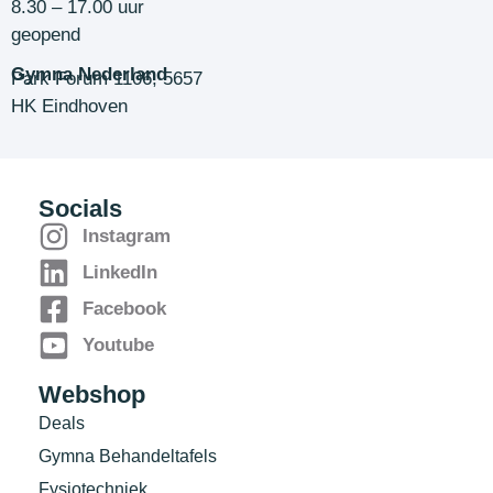
8.30 – 17.00 uur
geopend
Gymna Nederland
Park Forum 1106, 5657
HK Eindhoven
Socials
Instagram
LinkedIn
Facebook
Youtube
Webshop
Deals
Gymna Behandeltafels
Fysiotechniek