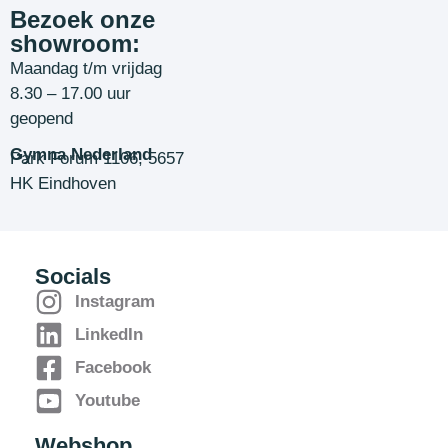
Bezoek onze
showroom:
Maandag t/m vrijdag
8.30 – 17.00 uur
geopend
Gymna Nederland
Park Forum 1106, 5657
HK Eindhoven
Socials
Instagram
LinkedIn
Facebook
Youtube
Webshop