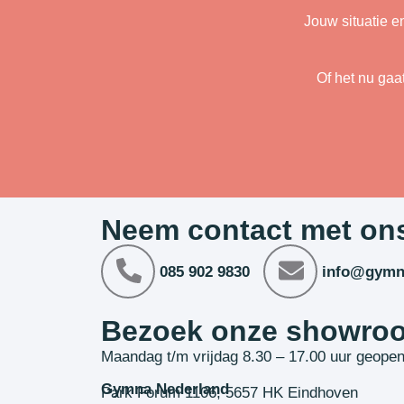
Jouw situatie e
Of het nu gaa
Neem contact met on
085 902 9830
info@gymn
Bezoek onze showro
Maandag t/m vrijdag 8.30 – 17.00 uur geope
Gymna Nederland
Park Forum 1106, 5657 HK Eindhoven