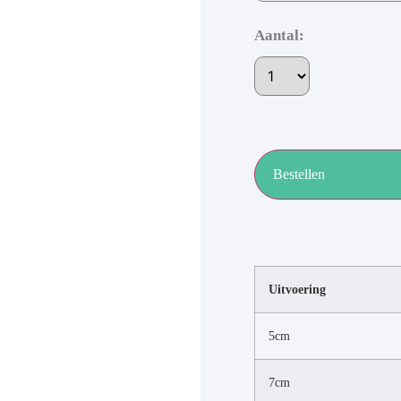
Aantal:
Bestellen
Uitvoering
5cm
7cm