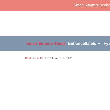
Smart Summer Deals: p
Smart Summer Deals
Behandeltafels
Fys
HOME
/
OVERIG
/ EGELBAL, PER STUK