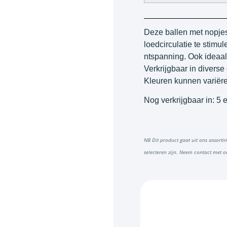
Deze ballen met nopje
loedcirculatie te stimu
ntspanning. Ook ideaal
Verkrijgbaar in diverse
Kleuren kunnen variër
Nog verkrijgbaar in: 5 
NB Dit product gaat uit ons assorti
selecteren zijn. Neem contact met o