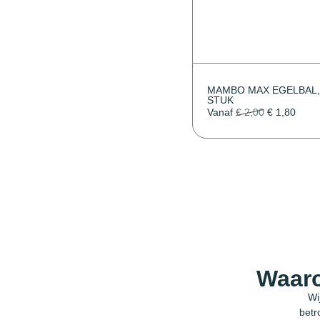
MAMBO MAX EGELBAL,
STUK
Vanaf
€
2,00
€
1,80
Waaro
Wi
betr