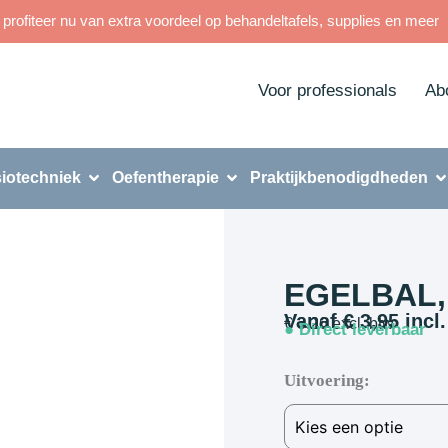
rofiteer nu van extra voordeel op behandeltafels, supplies en meer
Voor professionals
Ab
iotechniek
Oefentherapie
Praktijkbenodigdheden
EGELBAL,
Vanaf
€
3,95
incl.
€
3,26
excl. btw
● Direct leverbaar
Uitvoering