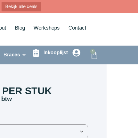
Bekijk alle deals
out
Blog
Workshops
Contact
0
Inkooplijst
Braces
 PER STUK
 btw