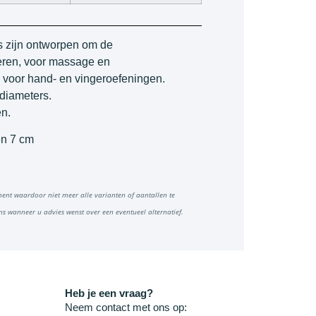
s zijn ontworpen om de
leren, voor massage en
 voor hand- en vingeroefeningen.
 diameters.
en.
en 7 cm
ment waardoor niet meer alle varianten of aantallen te
ns wanneer u advies wenst over een eventueel alternatief.
Heb je een vraag?
Neem contact met ons op: