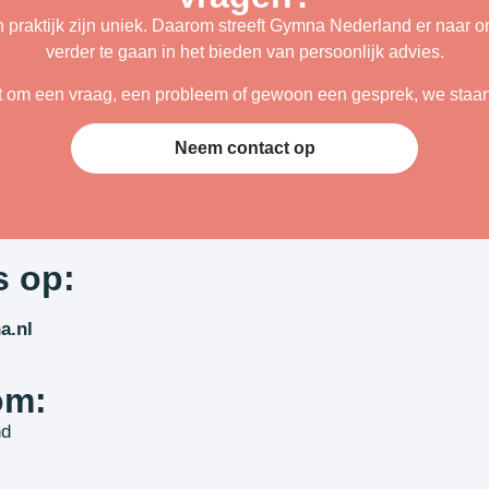
n praktijk zijn uniek. Daarom streeft Gymna Nederland er naar om
verder te gaan in het bieden van persoonlijk advies.
t om een vraag, een probleem of gewoon een gesprek, we staan 
Neem contact op
s op:
a.nl
om:
nd