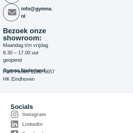
info@gymna.
nl
Bezoek onze
showroom:
Maandag t/m vrijdag
8.30 – 17.00 uur
geopend
Gymna Nederland
Park Forum 1106, 5657
HK Eindhoven
Socials
Instagram
LinkedIn