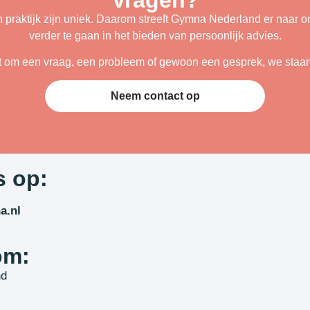
n praktijk zijn uniek. Daarom streeft Gymna Nederland er naar om
verder te gaan in het bieden van persoonlijk advies.
t om een vraag, een probleem of gewoon een gesprek, we staan 
Neem contact op
s op:
a.nl
om:
nd