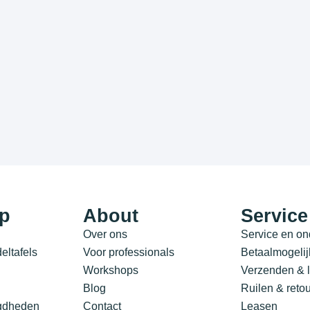
p
About
Service
Over ons
Service en o
ltafels
Voor professionals
Betaalmogeli
Workshops
Verzenden & l
Blog
Ruilen & reto
igdheden
Contact
Leasen