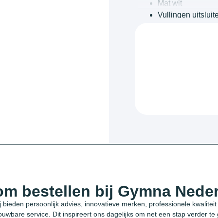
Mat wit
Vullingen uitslui
Digitaal display
Eenvoudig instel
187 x 92 x 65 mm
m bestellen bij Gymna Nede
j bieden persoonlijk advies, innovatieve merken, professionele kwaliteit
ouwbare service. Dit inspireert ons dagelijks om net een stap verder te