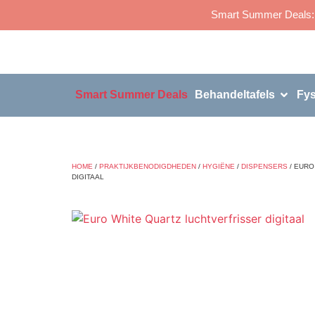
Smart Summer Deals: p
Smart Summer Deals
Behandeltafels
Fys
HOME
/
PRAKTIJKBENODIGDHEDEN
/
HYGIËNE
/
DISPENSERS
/ EURO
DIGITAAL