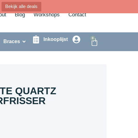
Bekijk alle deals
out
Blog
Workshops
Contact
0
Inkooplijst
Braces
TE QUARTZ
RFRISSER