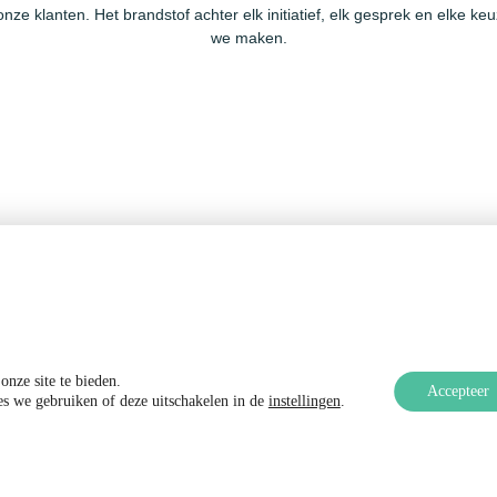
onze klanten. Het brandstof achter elk initiatief, elk gesprek en elke keu
we maken.
nnovatieve merken
Professionele kwalit
nze site te bieden.
Accepteer
es we gebruiken of deze uitschakelen in de
instellingen
.