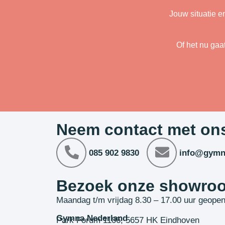
Jouw situatie e
Of het nu gaa
Neem contact met on
085 902 9830
info@gymn
Bezoek onze showro
Maandag t/m vrijdag 8.30 – 17.00 uur geope
Gymna Nederland
Park Forum 1106, 5657 HK Eindhoven