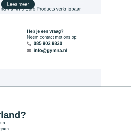
Lees meer
tend via MTS Euro Products verkrijgbaar
baar
.
Heb je een vraag?
Neem contact met ons op:
085 902 9830
info@gymna.nl
rland?
 en
 gaan