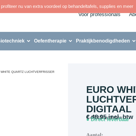
rofiteer nu van extra voordeel op behandeltafels, supplies en meer
Voor professionals
Ab
iotechniek
Oefentherapie
Praktijkbenodigdheden
 WHITE QUARTZ LUCHTVERFRISSER
EURO WHI
LUCHTVE
DIGITAAL
€
48,95
incl. btw
€
40,45
excl. btw
● Direct leverbaar
Aantal: