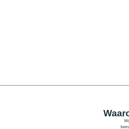
Waaro
Wi
betr