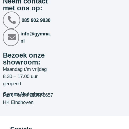
Neem contact
met ons op:
085 902 9830
info@gymna.
nl
Bezoek onze
showroom:
Maandag t/m vrijdag
8.30 – 17.00 uur
geopend
Gymna Nederland
Park Forum 1106, 5657
HK Eindhoven