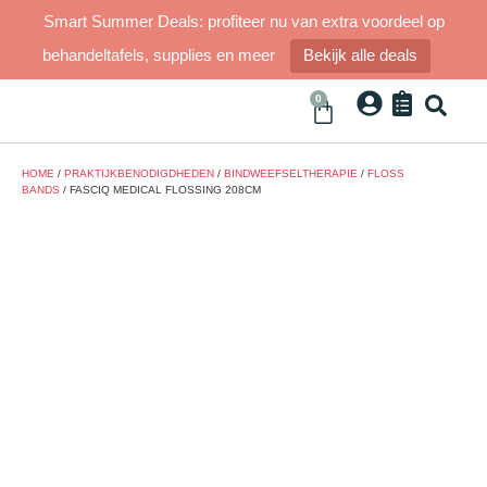
Smart Summer Deals: profiteer nu van extra voordeel op
behandeltafels, supplies en meer
Bekijk alle deals
0
HOME
/
PRAKTIJKBENODIGDHEDEN
/
BINDWEEFSELTHERAPIE
/
FLOSS
BANDS
/ FASCIQ MEDICAL FLOSSING 208CM