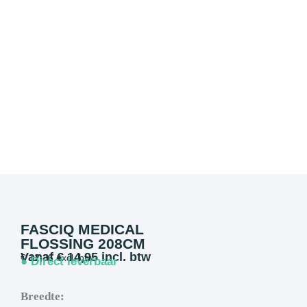
FASCIQ MEDICAL
FLOSSING 208CM
Vanaf
€
14,95
incl. btw
€
12,36
excl. btw
● Direct leverbaar
Breedte