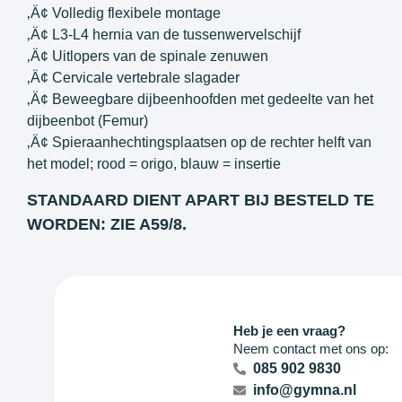
‚Ä¢ Volledig flexibele montage
‚Ä¢ L3-L4 hernia van de tussenwervelschijf
‚Ä¢ Uitlopers van de spinale zenuwen
‚Ä¢ Cervicale vertebrale slagader
‚Ä¢ Beweegbare dijbeenhoofden met gedeelte van het
dijbeenbot (Femur)
‚Ä¢ Spieraanhechtingsplaatsen op de rechter helft van
het model; rood = origo, blauw = insertie
STANDAARD DIENT APART BIJ BESTELD TE
WORDEN: ZIE A59/8.
Heb je een vraag?
Neem contact met ons op:
085 902 9830
info@gymna.nl