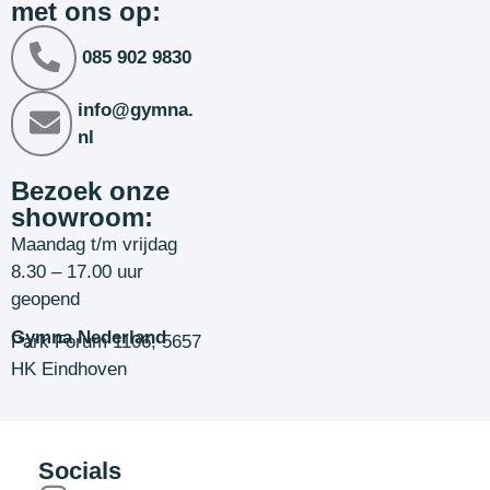
met ons op:
085 902 9830
info@gymna.
nl
Bezoek onze
showroom:
Maandag t/m vrijdag
8.30 – 17.00 uur
geopend
Gymna Nederland
Park Forum 1106, 5657
HK Eindhoven
Socials