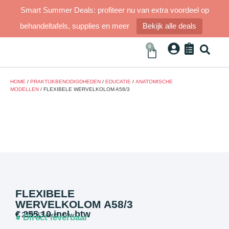
Smart Summer Deals: profiteer nu van extra voordeel op
behandeltafels, supplies en meer
Bekijk alle deals
0
HOME
/
PRAKTIJKBENODIGDHEDEN
/
EDUCATIE
/
ANATOMISCHE
MODELLEN
/ FLEXIBELE WERVELKOLOM A58/3
FLEXIBELE
WERVELKOLOM A58/3
€
255,10
incl. btw
€
210,83
excl. btw
● Direct leverbaar