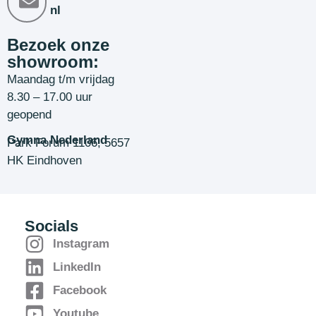
nl
Bezoek onze
showroom:
Maandag t/m vrijdag
8.30 – 17.00 uur
geopend
Gymna Nederland
Park Forum 1106, 5657
HK Eindhoven
Socials
Instagram
LinkedIn
Facebook
Youtube