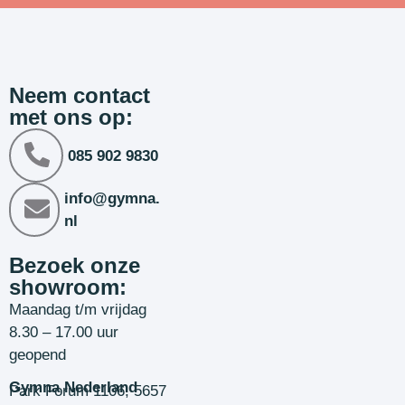
Neem contact
met ons op:
085 902 9830
info@gymna.
nl
Bezoek onze
showroom:
Maandag t/m vrijdag
8.30 – 17.00 uur
geopend
Gymna Nederland
Park Forum 1106, 5657