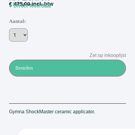
€
475,00
incl. btw
€
392,56
excl. btw
● Direct leverbaar
Aantal:
Zet op inkooplijst
Bestellen
Gymna ShockMaster ceramic applicator.