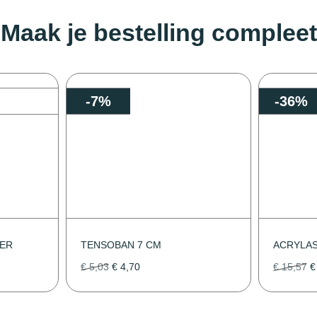
Maak je bestelling compleet
-7%
-36%
ER
TENSOBAN 7 CM
ACRYLAS
€
5,03
€
4,70
€
15,57
€