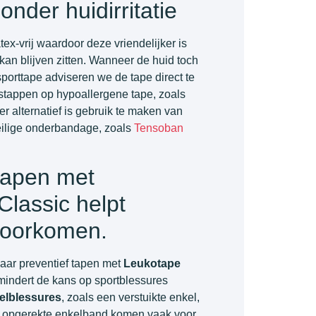
onder huidirritatie
tex-vrij waardoor deze vriendelijker is
kan blijven zitten. Wanneer de huid toch
sporttape adviseren we de tape direct te
 stappen op hypoallergene tape, zoals
er alternatief is gebruik te maken van
eilige onderbandage, zoals
Tensoban
tapen met
lassic helpt
voorkomen.
maar preventief tapen met
Leukotape
indert de kans op sportblessures
elblessures
, zoals een verstuikte enkel,
n opgerekte enkelband komen vaak voor