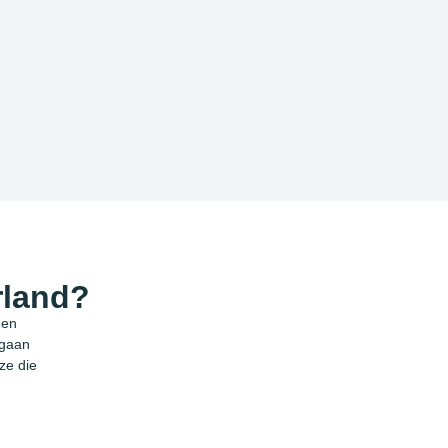
rland?
 en
 gaan
ze die