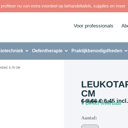
rofiteer nu van extra voordeel op behandeltafels, supplies en meer
Voor professionals
Ab
iotechniek
Oefentherapie
Praktijkbenodigdheden
SSIC 3,75 CM
LEUKOTAP
CM
€
8,66
€
6,45
incl
€
5,92
excl. btw
● Direct leverbaar
Aantal: