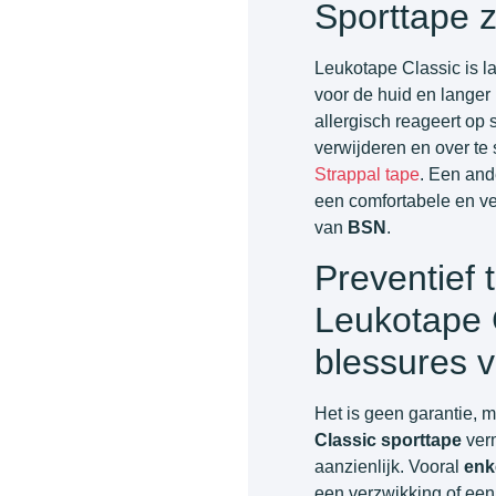
Sporttape z
Leukotape Classic is la
voor de huid en langer 
allergisch reageert op 
verwijderen en over te
Strappal tape
. Een and
een comfortabele en v
van
BSN
.
Preventief 
Leukotape C
blessures 
Het is geen garantie, 
Classic sporttape
verm
aanzienlijk. Vooral
enk
een verzwikking of ee