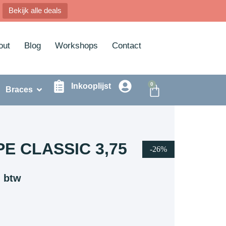
Bekijk alle deals
out
Blog
Workshops
Contact
0
Inkooplijst
Braces
E CLASSIC 3,75
-26%
. btw