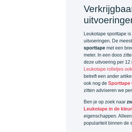
Verkrijgbaa
uitvoeringe
Leukotape sporttape is 
uitvoeringen. De meest 
sporttape
met een bree
meter. In een doos zitt
deze uitvoering per 12 r
Leukotape rolletjes ook
betreft een ander artik
ook nog de
Sporttape 
zitten adviseren we per
Ben je op zoek naar
zw
Leukotape in de kleur
eigenschappen. Alleen 
populariteit binnen de s