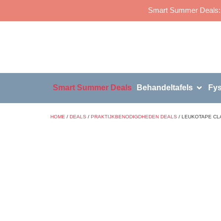
Smart Summer Deals: p
Smart Summer Deals
Behandeltafels
Fys
HOME
/
DEALS
/
PRAKTIJKBENODIGDHEDEN DEALS
/ LEUKOTAPE CLA